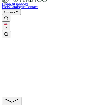
Hopp til innhold
Plots
Catalogue
Contact
Om oss