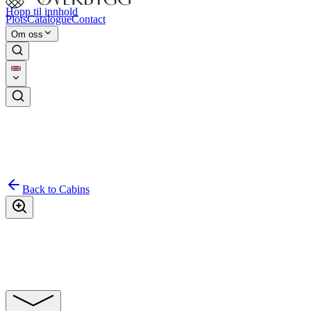
Hopp til innhold
Plots
Catalogue
Contact
Om oss
Back to
Cabins