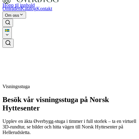
Hopp til innhold
Områden
Katalog
Kontakt
Om oss
Visningsstuga
Besök vår visningsstuga på Norsk
Hyttesenter
Upplev en äkta Øverbygg-stuga i timmer i full storlek – ta en virtuell
3D-rundtur, se bilder och hitta vägen till Norsk Hyttesenter på
Hellerudsletta.